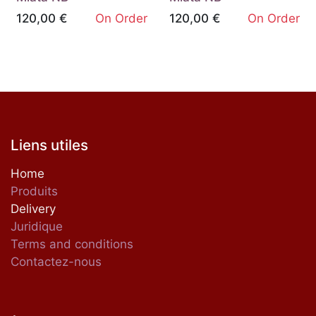
120,00
€
On Order
120,00
€
On Order
Liens utiles
Home
Produits
Delivery
Juridique
Terms and conditions
Contactez-nous